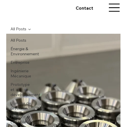
Contact
All Posts
All Posts
Énergie &
Environnement
Entreprise
Ingénierie
Mécanique
Prototype
et
développement
Usinage de
précision
Finitions et
contrôle