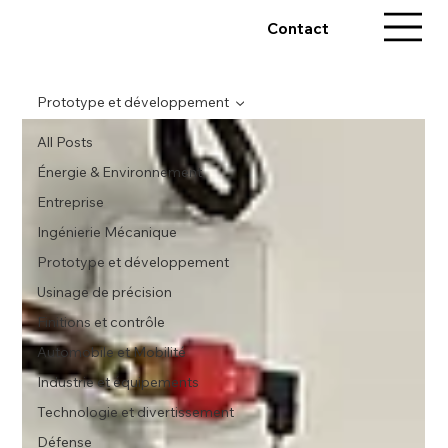
Contact
Prototype et développement
All Posts
Énergie & Environnement
Entreprise
Ingénierie Mécanique
Prototype et développement
Usinage de précision
Finitions et contrôle
Automobile et Mobilité
Industrie et équipements
Technologie et divertissement
Défense