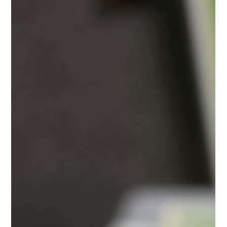
2 min de lecture
Prototype et développement
Développement d'un nouveau
système de frein de bobines
Malcourant a conçu et produit en un mois un système de frein
de bobines optimisé. Grâce à l’inox, durabilité et rapidité ont
permis au client de relancer sa ligne sans retard.