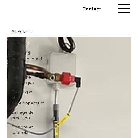
Contact
All Posts
All Posts
Énergie &
Environnement
Entreprise
Ingénierie
Mécanique
Prototype
et
développement
Usinage de
précision
Finitions et
contrôle