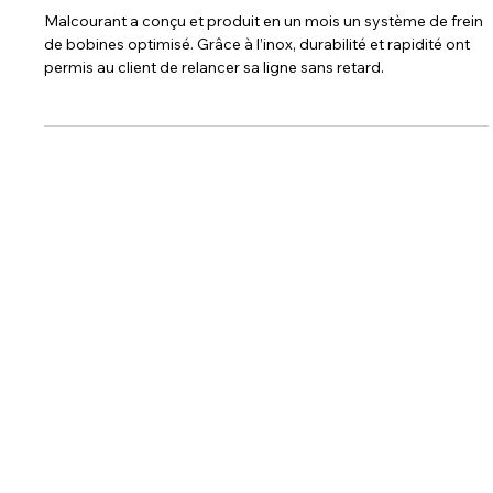
Développement d'un nouveau
système de frein de bobines
Malcourant a conçu et produit en un mois un système de frein
de bobines optimisé. Grâce à l’inox, durabilité et rapidité ont
permis au client de relancer sa ligne sans retard.
Malcourant Group
Département Moteur
Département Usinage