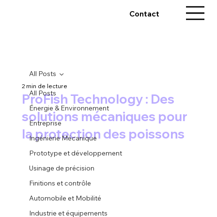
Contact
All Posts
2 min de lecture
All Posts
ProFish Technology : Des
Énergie & Environnement
solutions mécaniques pour
Entreprise
la protection des poissons
Ingénierie Mécanique
Prototype et développement
Usinage de précision
Finitions et contrôle
Automobile et Mobilité
Industrie et équipements