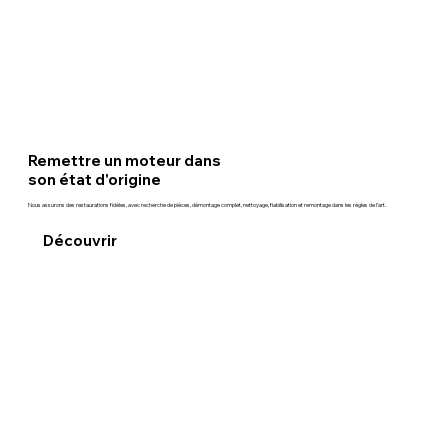
Remettre un moteur dans
son état d'origine
Nous assurons des restaurations fidèles, avec recherche de pièces, démontage complet, nettoyage, fiabilisation et remontage dans les règles de l’art.
Découvrir