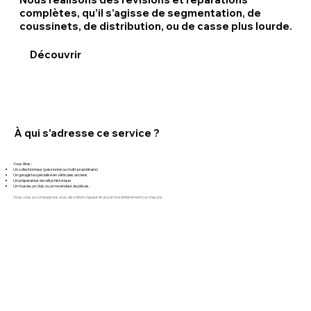
complètes, qu’il s’agisse de segmentation, de
coussinets, de distribution, ou de casse plus lourde.
Découvrir
À qui s'adresse ce service ?
Vous êtes :
Un collectionneur (passionné ou multi-propriétaire)
Un garagiste spécialisé en véhicules anciens
Un préparateur de rallye historique
Un musée, un club, ou un revendeur de pièces.
Nous vous accompagnons avec discrétion, rigueur et un service entièrement sur mesure.