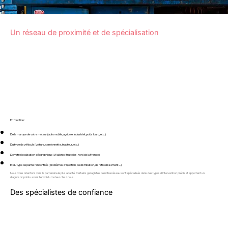
Un réseau de proximité et de spécialisation
En fonction :
De la marque de votre moteur (automobile, agricole, industriel, poids lourd, etc.)
Du type de véhicule (voiture, camionnette, tracteur, etc.)
De votre localisation géographique (Wallonie, Bruxelles, nord de la France)
Et du type de panne rencontrée (problèmes d’injection, de distribution, de refroidissement ...)
Nous vous orientons vers le partenaire le plus adapté. Certains garagistes de notre réseau sont spécialisés dans des types d’intervention précis et apportent un
diagnostic pointu avant l’envoi du moteur chez nous.
Des spécialistes de confiance