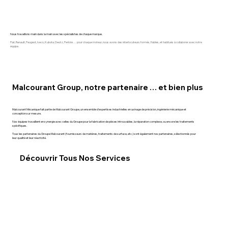
Nous travaillons main dans la main avec les spécialistes de chaque marque.
Fiat, Renault, Peugeot, Iveco, Kubota, Deutz, Perkins… pour chaque moteur, nous avons des interlocuteurs formés, fiables, et habitués à collaborer avec notre
équipe.
Malcourant Group, notre partenaire … et bien plus
Malcourant Mécanique fait partie de Malcourant Groupe, un ensemble d'expertises industrielles en usinage de précision, ingénierie mécanique et
conception sur mesure.
Nos équipes travaillent en synergie avec celles du Groupe pour la fabrication de pièces introuvables, la réparation complexe, ou encore les traitements
spécifiques.
Tous les partenaires du Groupe Malcourant (fournisseurs de matières, traitements de surface, etc.) sont également nos partenaires, sélectionnés pour
leur qualité et leur réactivité.
Découvrir Tous Nos Services